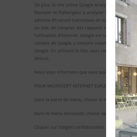
De plus, le site utilise Google Analytics, un servic
Mazoyer et l’hébergeur à analyser l’utilisation du 
adresse IP) seront transmises et stockées par Googl
du Site, de compiler des rapports sur l’activité du 
l’utilisation d’Internet. Google est susceptible d
compte de Google, y compris notamment Mazoyer, l
Google. En utilisant le Site, vous consentez expre
dessus.
Nous vous informons que vous pouvez vous opposer
POUR MICROSOFT INTERNET EXPLORER 7.0 ET SUI
Dans la barre de menu, choisir le menu outils;
Dans le menu déroulant, choisir options internet;
Cliquer sur l’onglet confidentialité;