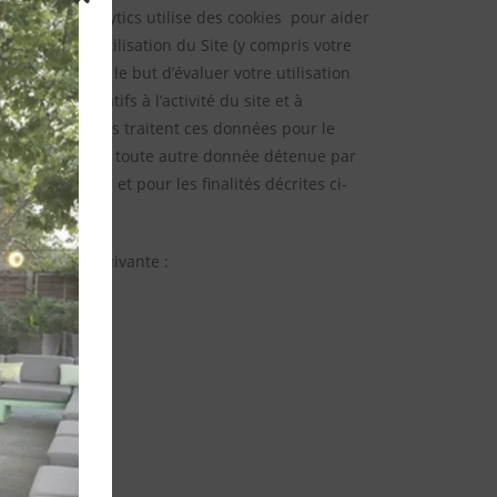
 »). Google Analytics utilise des cookies pour aider
ernant votre utilisation du Site (y compris votre
ormation dans le but d’évaluer votre utilisation
services relatifs à l’activité du site et à
lorsque ces tiers traitent ces données pour le
 adresse IP avec toute autre donnée détenue par
s conditions et pour les finalités décrites ci-
 la manière suivante :