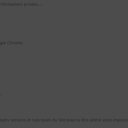
 informations privées…;
oogle Chrome;
;
ins services et rubriques du Site pourra être altéré voire impossib