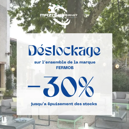
e d’analyse de site Internet fourni par Google Inc. (ci-après « Google
Site par ses utilisateurs. Les données générées par les cookies conc
e sur des serveurs situés aux Etats-Unis. Google utilisera cette inf
Site à destination de Mazoyer et de l’hébergeur et de fournir d’autres 
e communiquer ces données à des tiers en cas d’obligation légale ou 
’éditeur du Site et à l’hébergeur. Google ne recoupera pas votre
ssément au traitement de vos données nominatives par Google dans le
 à l’enregistrement de cookies en configurant votre navigateur de
VANT: