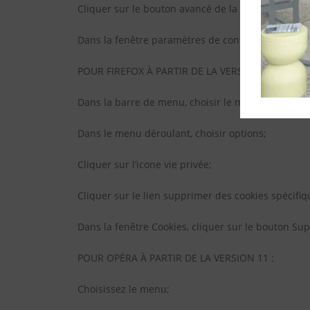
Cliquer sur le bouton avancé de la section paramè
Dans la fenêtre paramètres de confidentialité avan
POUR FIREFOX À PARTIR DE LA VERSION 12 :
Dans la barre de menu, choisir le menu outils;
Dans le menu déroulant, choisir options;
Cliquer sur l’icone vie privée;
Cliquer sur le lien supprimer des cookies spécifiq
Dans la fenêtre Cookies, cliquer sur le bouton Sup
POUR OPÉRA À PARTIR DE LA VERSION 11 :
Choisissez le menu;