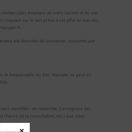
s commerciales émanant de notre société et de son
n cliquant sur le lien prévu à cet effet en bas des
mazoyer.fr.
nservera vos données de connexion, couvertes par
vec le Responsable du Site. Mazoyer ne peut en
Site.
ous identifier : en revanche, il enregistre des
t l’heure de la consultation, etc.) que nous
de six mois.