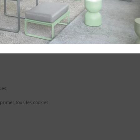
tres;
cés vérifier que l’option ignorer la gestion automatique des cookie
ues;
primer tous les cookies.