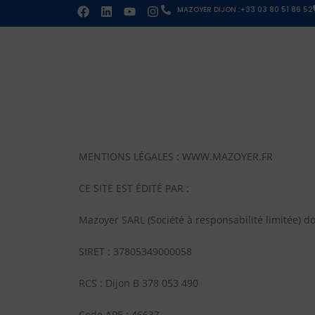
MAZOYER DIJON :+33 03 80 51 86 52
MENTIONS LÉGALES : WWW.MAZOYER.FR
CE SITE EST ÉDITÉ PAR :
Mazoyer SARL (Société à responsabilité limitée) do
SIRET : 37805349000058
RCS : Dijon B 378 053 490
Code APE : 4663Z