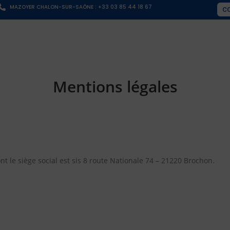
MAZOYER CHALON-SUR-SAÔNE : +33 03 85 44 18 67
C
Mentions légales
nt le siège social est sis 8 route Nationale 74 – 21220 Brochon.