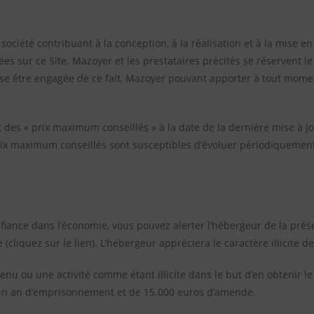
ociété contribuant à la conception, à la réalisation et à la mise en 
ées sur ce Site. Mazoyer et les prestataires précités se réservent l
sse être engagée de ce fait, Mazoyer pouvant apporter à tout mom
 des « prix maximum conseillés » à la date de la dernière mise à jo
 prix maximum conseillés sont susceptibles d’évoluer périodiquement 
nfiance dans l’économie, vous pouvez alerter l’hébergeur de la p
e (cliquez sur le lien). L’hébergeur appréciera le caractère illicite
nu ou une activité comme étant illicite dans le but d’en obtenir le r
 d’un an d’emprisonnement et de 15.000 euros d’amende.