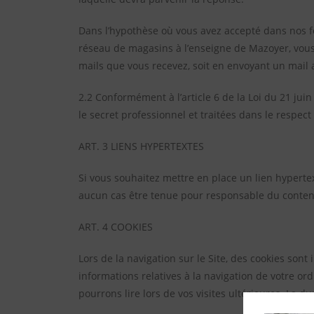
Dans l’hypothèse où vous avez accepté dans nos fo
réseau de magasins à l’enseigne de Mazoyer, vous a
mails que vous recevez, soit en envoyant un mail
2.2 Conformément à l’article 6 de la Loi du 21 ju
le secret professionnel et traitées dans le respec
ART. 3 LIENS HYPERTEXTES
Si vous souhaitez mettre en place un lien hypert
aucun cas être tenue pour responsable du contenu d
ART. 4 COOKIES
Lors de la navigation sur le Site, des cookies son
informations relatives à la navigation de votre ord
pourrons lire lors de vos visites ultérieures. La 