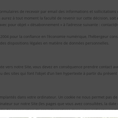
rmulaires de recevoir par email des informations et sollicitation
urez à tout moment la faculté de revenir sur cette décision, soit e
 avec pour objet « désabonnement » à l’adresse suivante : contact@
in 2004 pour la confiance en l’économie numérique, l’hébergeur co
t des dispositions légales en matière de données personnelles.
exte vers notre Site, vous devez en conséquence prendre contact a
es sites qui font l’objet d’un lien hypertexte à partir du présent 
t implantés dans votre ordinateur. Un cookie ne nous permet pas de v
inateur sur notre Site (les pages que vous avez consultées, la date e
durée de conservation de ces informations dans votre ordinateur est 