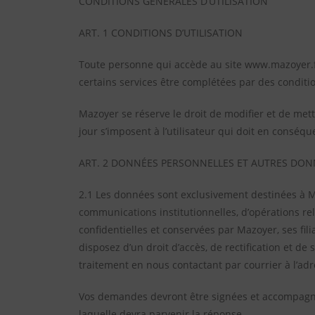
CONDITIONS GÉNÉRALES D’UTILISATION
ART. 1 CONDITIONS D’UTILISATION
Toute personne qui accède au site www.mazoyer.fr (
certains services être complétées par des conditio
Mazoyer se réserve le droit de modifier et de mett
jour s’imposent à l’utilisateur qui doit en conséq
ART. 2 DONNÉES PERSONNELLES ET AUTRES DON
2.1 Les données sont exclusivement destinées à M
communications institutionnelles, d’opérations rel
confidentielles et conservées par Mazoyer, ses fi
disposez d’un droit d’accès, de rectification et d
traitement en nous contactant par courrier à l’ad
Vos demandes devront être signées et accompagnées
laquelle devra parvenir la réponse.