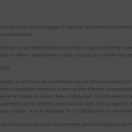
ci-après le « Site ») s’engage à respecter les présentes conditions
ns particulières.
re à jour à tout moment l’accès au Site ainsi que les présentes cond
uence se référer régulièrement à cette rubrique pour vérifier les C
NÉES
azoyer, à ses filiales ou aux membres de son réseau commercial à d
atives à la gestion clients ou, si vous en êtes d’accord, de proposi
liales et les membres de son réseau commercial. Conformément à la l
e suppression de ces données ainsi que d’un droit de vous opposer à
resse suivante : 8 route Nationale 74 – 21220 Brochon ou par e-mail
 de la photocopie d’un titre d’identité portant la signature du ti